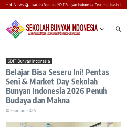
Lewati ke konten
Hot News
Upacara Bendera SDIT Bunyan Indonesia: Tebarkan Kasih, Hent
SDIT Bunyan Indonesia
Belajar Bisa Seseru Ini! Pentas
Seni & Market Day Sekolah
Bunyan Indonesia 2026 Penuh
Budaya dan Makna
10 Februari 2026