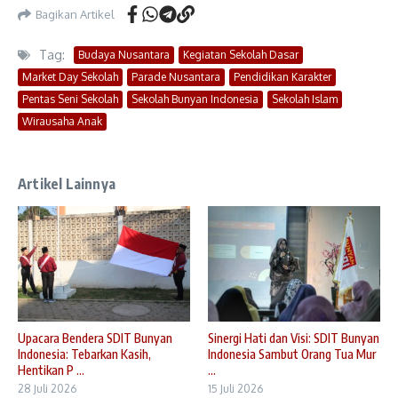
Bagikan Artikel
Tag:
Budaya Nusantara
Kegiatan Sekolah Dasar
Market Day Sekolah
Parade Nusantara
Pendidikan Karakter
Pentas Seni Sekolah
Sekolah Bunyan Indonesia
Sekolah Islam
Wirausaha Anak
Artikel Lainnya
Upacara Bendera SDIT Bunyan
Sinergi Hati dan Visi: SDIT Bunyan
Indonesia: Tebarkan Kasih,
Indonesia Sambut Orang Tua Mur
Hentikan P ...
...
28 Juli 2026
15 Juli 2026