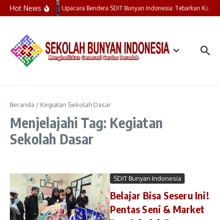
Lewati ke konten
Hot News
Upacara Bendera SDIT Bunyan Indonesia: Tebarkan Kasih,
Beranda
/
Kegiatan Sekolah Dasar
Menjelajahi Tag: Kegiatan
Sekolah Dasar
SDIT Bunyan Indonesia
Belajar Bisa Seseru Ini!
Pentas Seni & Market