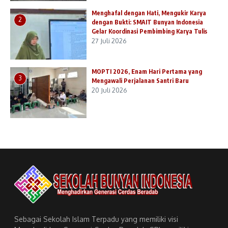
Menghafal dengan Hati, Mengukir Karya
2
dengan Bukti: SMAIT Bunyan Indonesia
Gelar Koordinasi Pembimbing Karya Tulis
27 Juli 2026
MOPTI 2026, Enam Hari Pertama yang
3
Mengawali Perjalanan Santri Baru
20 Juli 2026
Sebagai Sekolah Islam Terpadu yang memiliki visi