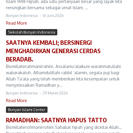
Islam 1448 Hijriah, ada satu pertanyaan besar yang layak kita
renungkan bersama sebagai umat Islam, ...
Bunyan Indonesia
16 Juni 2026
Read More
Sekolah Bunyan Indonesia
SAATNYA KEMBALI; BERSINERGI
MENGHADIRKAN GENERASI CERDAS
BERADAB.
Bismillahirrahmanirrahim. Assalamu’alaikum warahmatullahi
wabarakatuh. Alhamdulillahi rabbil ‘alamin, segala puji bagi
Allah Ta’ala yang telah memberikan kita kesempatan untuk
menyelesaikan Ramadhan y...
Bunyan Indonesia
29 Maret 2026
Read More
Bunyan Islami Center
RAMADHAN: SAATNYA HAPUS TATTO
Bismillahirrohmanirrohim Sahabat hijrah yang dicintai Allah…