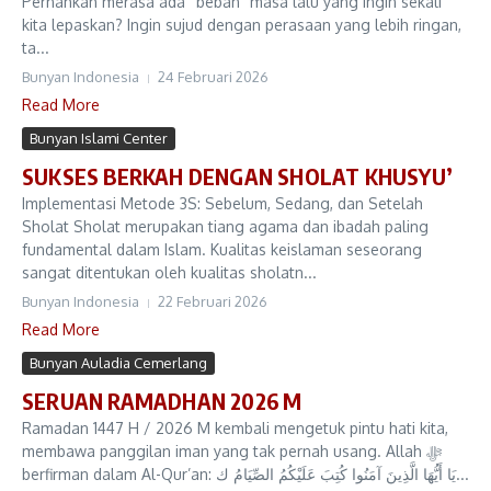
Pernahkah merasa ada “beban” masa lalu yang ingin sekali
kita lepaskan? Ingin sujud dengan perasaan yang lebih ringan,
ta...
Bunyan Indonesia
24 Februari 2026
Read More
Bunyan Islami Center
SUKSES BERKAH DENGAN SHOLAT KHUSYU’
Implementasi Metode 3S: Sebelum, Sedang, dan Setelah
Sholat Sholat merupakan tiang agama dan ibadah paling
fundamental dalam Islam. Kualitas keislaman seseorang
sangat ditentukan oleh kualitas sholatn...
Bunyan Indonesia
22 Februari 2026
Read More
Bunyan Auladia Cemerlang
SERUAN RAMADHAN 2026 M
Ramadan 1447 H / 2026 M kembali mengetuk pintu hati kita,
membawa panggilan iman yang tak pernah usang. Allah ﷻ
berfirman dalam Al-Qur’an: يَا أَيُّهَا الَّذِينَ آمَنُوا كُتِبَ عَلَيْكُمُ الصِّيَامُ ك...