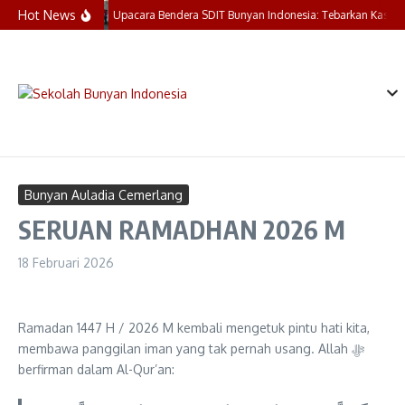
Lewati ke konten
Hot News
Upacara Bendera SDIT Bunyan Indonesia: Tebarkan Kasih, 
Bunyan Auladia Cemerlang
SERUAN RAMADHAN 2026 M
18 Februari 2026
Ramadan 1447 H / 2026 M kembali mengetuk pintu hati kita,
membawa panggilan iman yang tak pernah usang. Allah ﷻ
berfirman dalam Al-Qur’an: