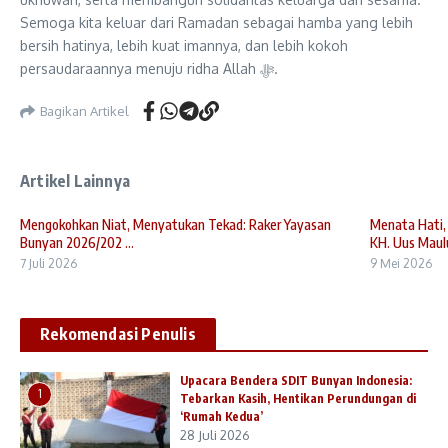
Semoga kita keluar dari Ramadan sebagai hamba yang lebih
bersih hatinya, lebih kuat imannya, dan lebih kokoh
persaudaraannya menuju ridha Allah ﷻ.
Bagikan Artikel
Artikel Lainnya
Mengokohkan Niat, Menyatukan Tekad: Raker Yayasan
Menata Hati,
Bunyan 2026/202 ...
KH. Uus Maulud
7 Juli 2026
9 Mei 2026
Rekomendasi Penulis
Upacara Bendera SDIT Bunyan Indonesia:
1
Tebarkan Kasih, Hentikan Perundungan di
‘Rumah Kedua’
28 Juli 2026