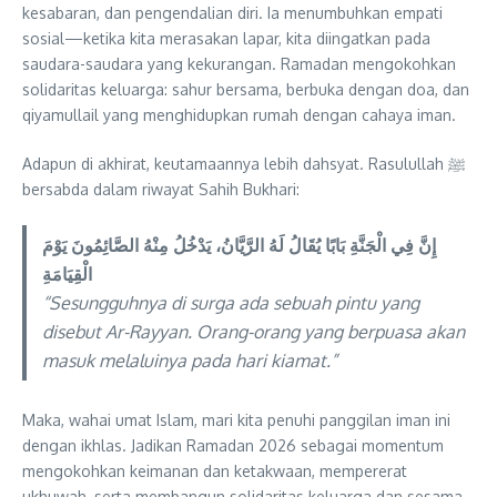
kesabaran, dan pengendalian diri. Ia menumbuhkan empati
sosial—ketika kita merasakan lapar, kita diingatkan pada
saudara-saudara yang kekurangan. Ramadan mengokohkan
solidaritas keluarga: sahur bersama, berbuka dengan doa, dan
qiyamullail yang menghidupkan rumah dengan cahaya iman.
Adapun di akhirat, keutamaannya lebih dahsyat. Rasulullah ﷺ
bersabda dalam riwayat Sahih Bukhari:
إِنَّ فِي الْجَنَّةِ بَابًا يُقَالُ لَهُ الرَّيَّانُ، يَدْخُلُ مِنْهُ الصَّائِمُونَ يَوْمَ
الْقِيَامَةِ
“Sesungguhnya di surga ada sebuah pintu yang
disebut Ar-Rayyan. Orang-orang yang berpuasa akan
masuk melaluinya pada hari kiamat.”
Maka, wahai umat Islam, mari kita penuhi panggilan iman ini
dengan ikhlas. Jadikan Ramadan 2026 sebagai momentum
mengokohkan keimanan dan ketakwaan, mempererat
ukhuwah, serta membangun solidaritas keluarga dan sesama.