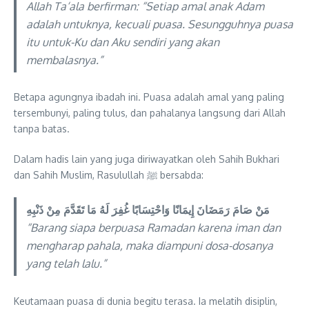
Allah Ta‘ala berfirman: “Setiap amal anak Adam
adalah untuknya, kecuali puasa. Sesungguhnya puasa
itu untuk-Ku dan Aku sendiri yang akan
membalasnya.”
Betapa agungnya ibadah ini. Puasa adalah amal yang paling
tersembunyi, paling tulus, dan pahalanya langsung dari Allah
tanpa batas.
Dalam hadis lain yang juga diriwayatkan oleh Sahih Bukhari
dan Sahih Muslim, Rasulullah ﷺ bersabda:
مَنْ صَامَ رَمَضَانَ إِيمَانًا وَاحْتِسَابًا غُفِرَ لَهُ مَا تَقَدَّمَ مِنْ ذَنْبِهِ
“Barang siapa berpuasa Ramadan karena iman dan
mengharap pahala, maka diampuni dosa-dosanya
yang telah lalu.”
Keutamaan puasa di dunia begitu terasa. Ia melatih disiplin,