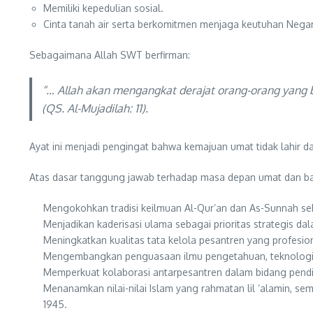
Memiliki kepedulian sosial.
Cinta tanah air serta berkomitmen menjaga keutuhan Negar
Sebagaimana Allah SWT berfirman:
“… Allah akan mengangkat derajat orang-orang yang b
(QS. Al-Mujadilah: 11).
Ayat ini menjadi pengingat bahwa kemajuan umat tidak lahir d
Atas dasar tanggung jawab terhadap masa depan umat dan ba
Mengokohkan tradisi keilmuan Al-Qur’an dan As-Sunnah se
Menjadikan kaderisasi ulama sebagai prioritas strategis da
Meningkatkan kualitas tata kelola pesantren yang profesion
Mengembangkan penguasaan ilmu pengetahuan, teknologi, dan
Memperkuat kolaborasi antarpesantren dalam bidang pendi
Menanamkan nilai-nilai Islam yang rahmatan lil ‘alamin,
1945.