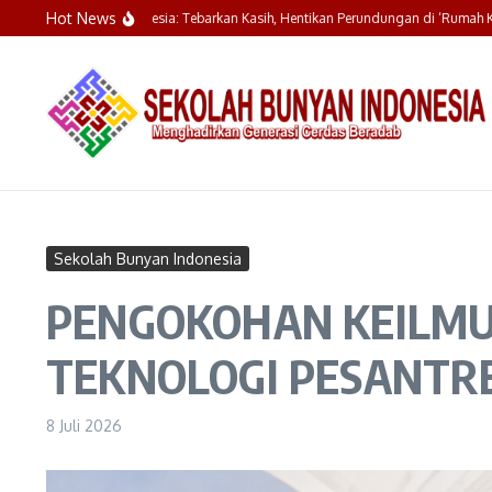
Lewati ke konten
Hot News
Bunyan Indonesia: Tebarkan Kasih, Hentikan Perundungan di ‘Rumah Kedua’
Sekolah Bunyan Indonesia
PENGOKOHAN KEILMU
TEKNOLOGI PESANTR
8 Juli 2026