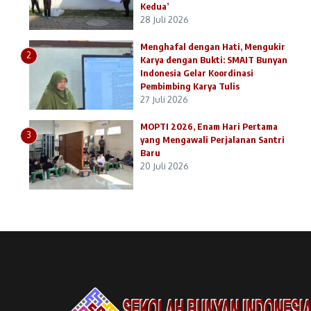
Kedua’
28 Juli 2026
Menghafal dengan Hati, Mengukir
2
Karya dengan Bukti: SMAIT Bunyan
Indonesia Gelar Koordinasi
Pembimbing Karya Tulis
27 Juli 2026
MOPTI 2026, Enam Hari Pertama
3
yang Mengawali Perjalanan Santri
Baru
20 Juli 2026