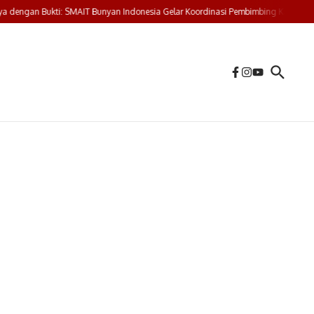
 dengan Bukti: SMAIT Bunyan Indonesia Gelar Koordinasi Pembimbing Karya Tulis