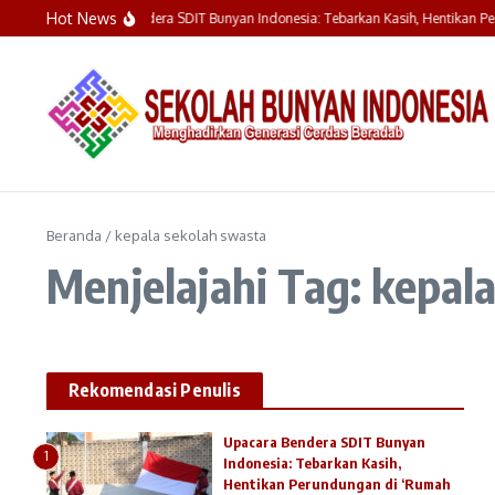
Lewati ke konten
Hot News
Upacara Bendera SDIT Bunyan Indonesia: Tebarkan Kasih, Hentikan Pe
Beranda
/
kepala sekolah swasta
Menjelajahi Tag: kepal
Rekomendasi Penulis
Upacara Bendera SDIT Bunyan
1
Indonesia: Tebarkan Kasih,
Hentikan Perundungan di ‘Rumah