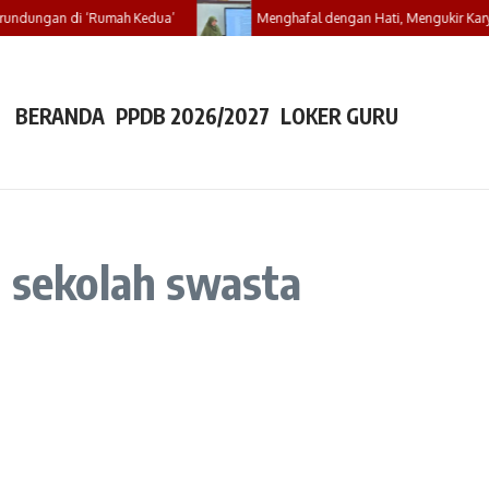
rundungan di ‘Rumah Kedua’
Menghafal dengan Hati, Mengukir Karya
BERANDA
PPDB 2026/2027
LOKER GURU
a sekolah swasta