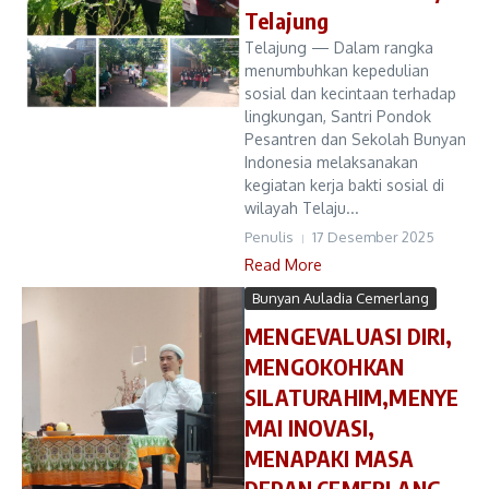
Telajung
Telajung — Dalam rangka
menumbuhkan kepedulian
sosial dan kecintaan terhadap
lingkungan, Santri Pondok
Pesantren dan Sekolah Bunyan
Indonesia melaksanakan
kegiatan kerja bakti sosial di
wilayah Telaju...
Penulis
17 Desember 2025
Read More
Bunyan Auladia Cemerlang
MENGEVALUASI DIRI,
MENGOKOHKAN
SILATURAHIM,MENYE
MAI INOVASI,
MENAPAKI MASA
DEPAN CEMERLANG