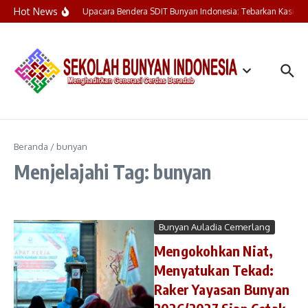
Lewati ke konten
Hot News
Upacara Bendera SDIT Bunyan Indonesia: Tebarkan Kasih, 
Beranda
/
bunyan
Menjelajahi Tag: bunyan
Bunyan Auladia Cemerlang
Mengokohkan Niat,
Menyatukan Tekad:
Raker Yayasan Bunyan