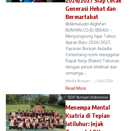
2026/2027 Siap Cetak
Generasi Hebat dan
Bermartabat
@Akmaludin Alghifari
BUNYAN.CO.ID, BEKASI –
Menyongsong fajar Tahun
Ajaran Baru 2026/2027,
Yayasan Bunyan Auladia
Cemerlang resmi menggelar
Rapat Kerja (Raker) Tahunan
dengan penuh khidmat dan
semanga...
Media Bunyan
7 Juli 2026
Read More
SDIT Bunyan Indonesia
Menempa Mental
Ksatria di Tepian
Jatiluhur: Jejak