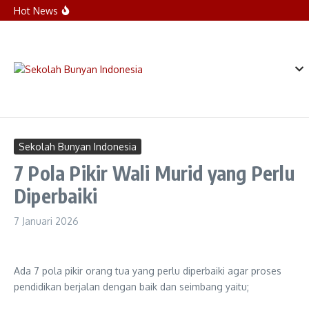
Lewati ke konten
Reorientasi Santri Kelas 8 dan 9:
Hot News
Menumbuhkan Integritas dan Semangat
Menjadi Teladan
Sinergi Hati dan Visi: SDIT Bunyan Indonesia
Sambut Orang Tua Murid Lewat MOPTI Kelas 1
Sambut Hari Pertama Sekolah, Direktur Bunyan
Indonesia Ajak Santri Jaga Lisan dan Jaga
Tangan
Sekolah Bunyan Indonesia
7 Pola Pikir Wali Murid yang Perlu
Diperbaiki
7 Januari 2026
Ada 7 pola pikir orang tua yang perlu diperbaiki agar proses
pendidikan berjalan dengan baik dan seimbang yaitu;