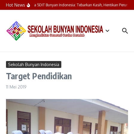
Lewati ke konten
Hot News
Upacara Bendera SDIT Bunyan Indonesia: Tebarkan Kasih, Hentikan Perundu
Sekolah Bunyan Indonesia
Target Pendidikan
11 Mei 2019