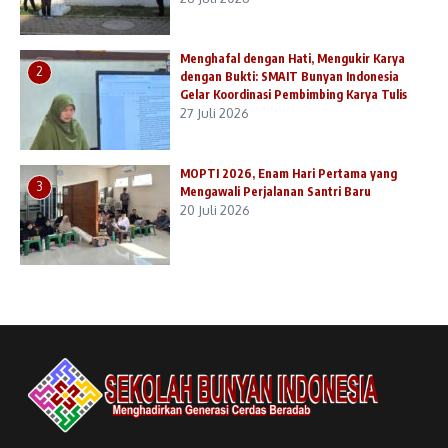
Menghafal dengan Hati, Mengukir Karya
2
dengan Bukti: SMAIT Bunyan Indonesia
Gelar Koordinasi Pembimbing Karya Tulis
27 Juli 2026
MOPTI 2026, Enam Hari Pertama yang
3
Mengawali Perjalanan Santri Baru
20 Juli 2026