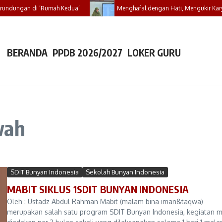
undungan di ‘Rumah Kedua’
Menghafal dengan Hati, Mengukir Karya 
BERANDA
PPDB 2026/2027
LOKER GURU
wah
SDIT Bunyan Indonesia
Sekolah Bunyan Indonesia
MABIT SIKLUS 1SDIT BUNYAN INDONESIA
Oleh : Ustadz Abdul Rahman Mabit (malam bina iman&taqwa)
merupakan salah satu program SDIT Bunyan Indonesia, kegiatan m