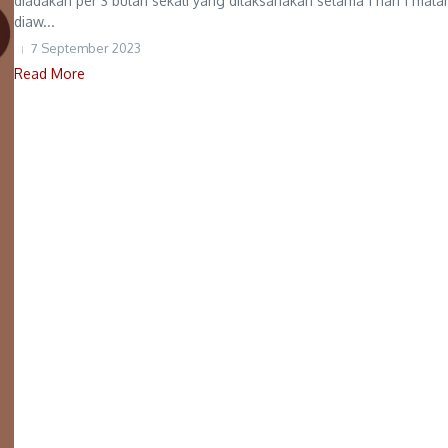
diadakan per 3 bulan sekali yang dilaksanakan selama 1 hari 1 mal
diaw...
7 September 2023
Read More