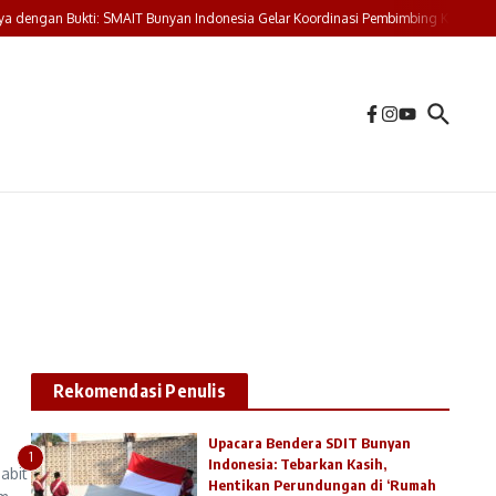
dengan Bukti: SMAIT Bunyan Indonesia Gelar Koordinasi Pembimbing Karya Tulis
Rekomendasi Penulis
Upacara Bendera SDIT Bunyan
1
Indonesia: Tebarkan Kasih,
abit
Hentikan Perundungan di ‘Rumah