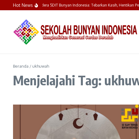
Lewati ke konten
Hot News
Upacara Bendera SDIT Bunyan Indonesia: Tebarkan Kasih, Hentikan Per
Beranda
/
ukhuwah
Menjelajahi Tag: ukhu