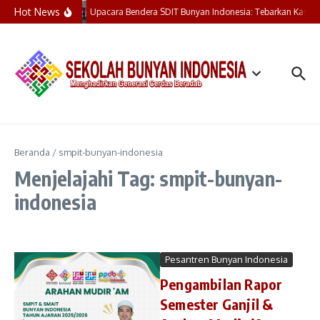
Lewati ke konten
Hot News
Upacara Bendera SDIT Bunyan Indonesia: Tebarkan Kasih,
Beranda
/
smpit-bunyan-indonesia
Menjelajahi Tag: smpit-bunyan-
indonesia
Pesantren Bunyan Indonesia
Pengambilan Rapor
Semester Ganjil &