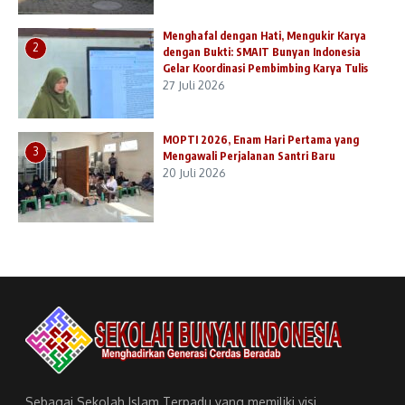
Menghafal dengan Hati, Mengukir Karya
2
dengan Bukti: SMAIT Bunyan Indonesia
Gelar Koordinasi Pembimbing Karya Tulis
27 Juli 2026
MOPTI 2026, Enam Hari Pertama yang
3
Mengawali Perjalanan Santri Baru
20 Juli 2026
Sebagai Sekolah Islam Terpadu yang memiliki visi