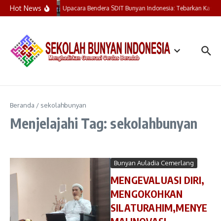
Lewati ke konten
Hot News
Upacara Bendera SDIT Bunyan Indonesia: Tebarkan Kasih,
Beranda
/
sekolahbunyan
Menjelajahi Tag: sekolahbunyan
Bunyan Auladia Cemerlang
MENGEVALUASI DIRI,
MENGOKOHKAN
SILATURAHIM,MENYE