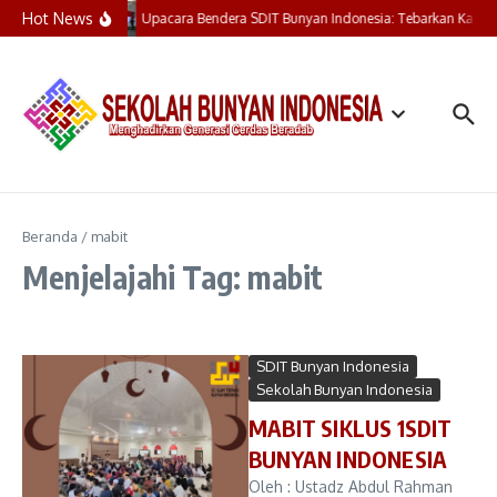
Lewati ke konten
Hot News
Upacara Bendera SDIT Bunyan Indonesia: Tebarkan Kasih,
Beranda
/
mabit
Menjelajahi Tag: mabit
SDIT Bunyan Indonesia
Sekolah Bunyan Indonesia
MABIT SIKLUS 1SDIT
BUNYAN INDONESIA
Oleh : Ustadz Abdul Rahman