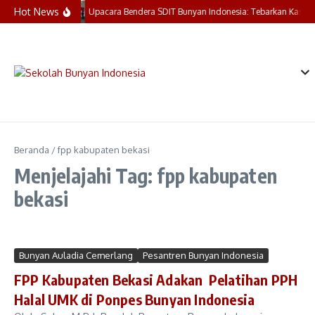
Lewati ke konten
Hot News
Upacara Bendera SDIT Bunyan Indonesia: Tebarkan Kasih,
Beranda
/
fpp kabupaten bekasi
Menjelajahi Tag: fpp kabupaten
bekasi
Bunyan Auladia Cemerlang
Pesantren Bunyan Indonesia
FPP Kabupaten Bekasi Adakan Pelatihan PPH
Halal UMK di Ponpes Bunyan Indonesia