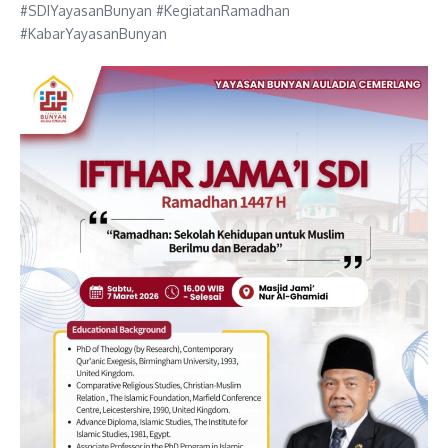
#SDIYayasanBunyan #KegiatanRamadhan
#KabarYayasanBunyan