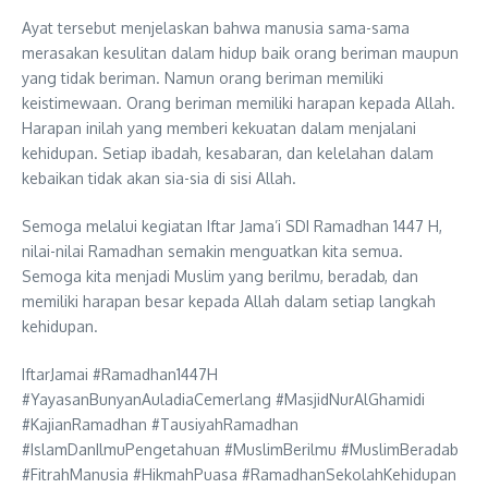
Ayat tersebut menjelaskan bahwa manusia sama-sama
merasakan kesulitan dalam hidup baik orang beriman maupun
yang tidak beriman. Namun orang beriman memiliki
keistimewaan. Orang beriman memiliki harapan kepada Allah.
Harapan inilah yang memberi kekuatan dalam menjalani
kehidupan. Setiap ibadah, kesabaran, dan kelelahan dalam
kebaikan tidak akan sia-sia di sisi Allah.
Semoga melalui kegiatan Iftar Jama’i SDI Ramadhan 1447 H,
nilai-nilai Ramadhan semakin menguatkan kita semua.
Semoga kita menjadi Muslim yang berilmu, beradab, dan
memiliki harapan besar kepada Allah dalam setiap langkah
kehidupan.
IftarJamai #Ramadhan1447H
#YayasanBunyanAuladiaCemerlang #MasjidNurAlGhamidi
#KajianRamadhan #TausiyahRamadhan
#IslamDanIlmuPengetahuan #MuslimBerilmu #MuslimBeradab
#FitrahManusia #HikmahPuasa #RamadhanSekolahKehidupan