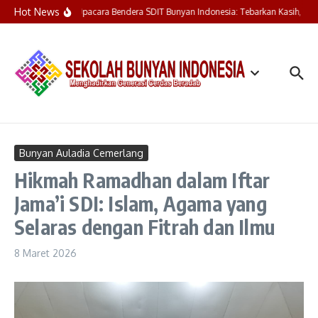
Lewati ke konten
Hot News
Upacara Bendera SDIT Bunyan Indonesia: Tebarkan Kasih, Hen
Bunyan Auladia Cemerlang
Hikmah Ramadhan dalam Iftar
Jama’i SDI: Islam, Agama yang
Selaras dengan Fitrah dan Ilmu
8 Maret 2026