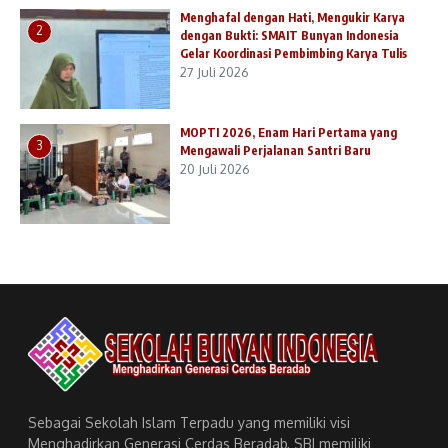
Menghafal dengan Hati, Mengukir Karya
2
dengan Bukti: SMAIT Bunyan Indonesia
Gelar Koordinasi Pembimbing Karya Tulis
27 Juli 2026
MOPTI 2026, Enam Hari Pertama yang
3
Mengawali Perjalanan Santri Baru
20 Juli 2026
Sebagai Sekolah Islam Terpadu yang memiliki visi
Menghadirkan Generasi Cerdas Beradab, SBI memiliki