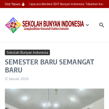
Lewati ke konten
Hot News
Upacara Bendera SDIT Bunyan Indonesia: Tebarkan Kasih, 
Sekolah Bunyan Indonesia
SEMESTER BARU SEMANGAT
BARU
12 Januari 2026