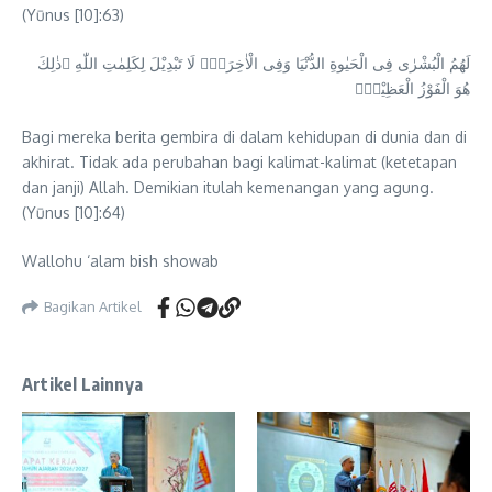
(Yūnus [10]:63)
لَهُمُ الْبُشْرٰى فِى الْحَيٰوةِ الدُّنْيَا وَفِى الْاٰخِرَةِۗ لَا تَبْدِيْلَ لِكَلِمٰتِ اللّٰهِ ۗذٰلِكَ
هُوَ الْفَوْزُ الْعَظِيْمُۗ
Bagi mereka berita gembira di dalam kehidupan di dunia dan di
akhirat. Tidak ada perubahan bagi kalimat-kalimat (ketetapan
dan janji) Allah. Demikian itulah kemenangan yang agung.
(Yūnus [10]:64)
Wallohu ‘alam bish showab
Bagikan Artikel
Artikel Lainnya