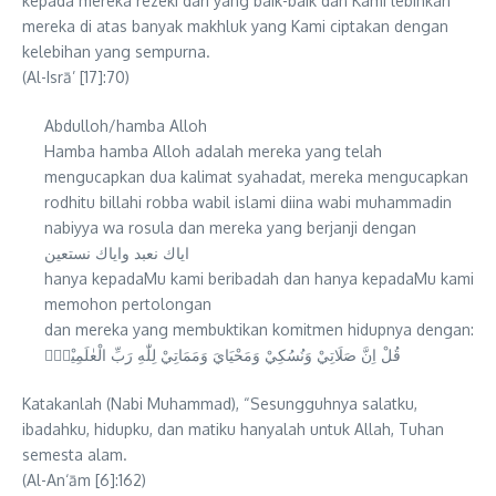
kepada mereka rezeki dari yang baik-baik dan Kami lebihkan
mereka di atas banyak makhluk yang Kami ciptakan dengan
kelebihan yang sempurna.
(Al-Isrā’ [17]:70)
Abdulloh/hamba Alloh
Hamba hamba Alloh adalah mereka yang telah
mengucapkan dua kalimat syahadat, mereka mengucapkan
rodhitu billahi robba wabil islami diina wabi muhammadin
nabiyya wa rosula dan mereka yang berjanji dengan
اياك نعبد واياك نستعين
hanya kepadaMu kami beribadah dan hanya kepadaMu kami
memohon pertolongan
dan mereka yang membuktikan komitmen hidupnya dengan:
قُلْ اِنَّ صَلَاتِيْ وَنُسُكِيْ وَمَحْيَايَ وَمَمَاتِيْ لِلّٰهِ رَبِّ الْعٰلَمِيْنَۙ
Katakanlah (Nabi Muhammad), “Sesungguhnya salatku,
ibadahku, hidupku, dan matiku hanyalah untuk Allah, Tuhan
semesta alam.
(Al-An‘ām [6]:162)