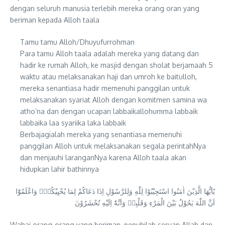
dengan seluruh manusia terlebih mereka orang oran yang
beriman kepada Alloh taala
Tamu tamu Alloh/Dhuyufurrohman
Para tamu Alloh taala adalah mereka yang datang dan
hadir ke rumah Alloh, ke masjid dengan sholat berjamaah 5
waktu atau melaksanakan haji dan umroh ke baitulloh,
mereka senantiasa hadir memenuhi panggilan untuk
melaksanakan syariat Alloh dengan komitmen samina wa
atho’na dan dengan ucapan labbaikallohumma labbaik
labbaika laa syariika laka labbaik
Berbajagialah mereka yang senantiasa memenuhi
panggilan Alloh untuk melaksanakan segala perintahNya
dan menjauhi laranganNya karena Alloh taala akan
hidupkan lahir bathinnya
يٰٓاَيُّهَا الَّذِيْنَ اٰمَنُوا اسْتَجِيْبُوْا لِلّٰهِ وَلِلرَّسُوْلِ اِذَا دَعَاكُمْ لِمَا يُحْيِيْكُمْۚ وَاعْلَمُوْٓا
اَنَّ اللّٰهَ يَحُوْلُ بَيْنَ الْمَرْءِ وَقَلْبِهٖ وَاَنَّهٗٓ اِلَيْهِ تُحْشَرُوْنَ
Wahai orang-orang yang beriman, penuhilah seruan Allah dan