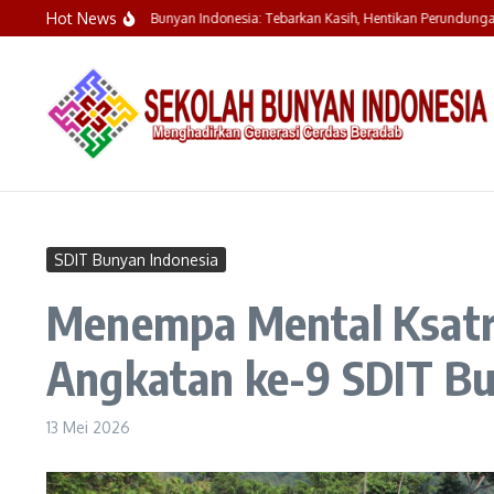
Lewati ke konten
Hot News
ndera SDIT Bunyan Indonesia: Tebarkan Kasih, Hentikan Perundungan di ‘Rumah 
SDIT Bunyan Indonesia
Menempa Mental Ksatria
Angkatan ke-9 SDIT Bu
13 Mei 2026