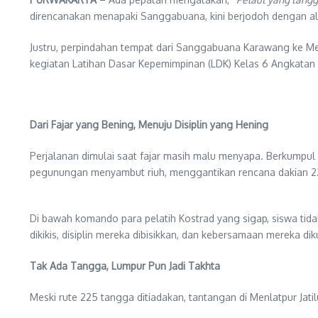
direncanakan menapaki Sanggabuana, kini berjodoh dengan alam
Justru, perpindahan tempat dari Sanggabuana Karawang ke Men
kegiatan Latihan Dasar Kepemimpinan (LDK) Kelas 6 Angkatan k
Dari Fajar yang Bening, Menuju Disiplin yang Hening
Perjalanan dimulai saat fajar masih malu menyapa. Berkumpul d
pegunungan menyambut riuh, menggantikan rencana dakian 2
Di bawah komando para pelatih Kostrad yang sigap, siswa t
dikikis, disiplin mereka dibisikkan, dan kebersamaan mereka di
Tak Ada Tangga, Lumpur Pun Jadi Takhta
Meski rute 225 tangga ditiadakan, tantangan di Menlatpur Jatilu