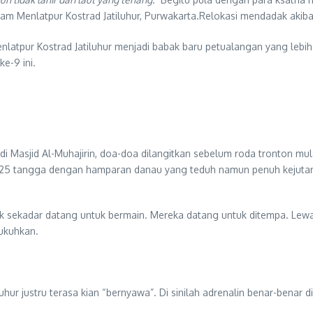
 Menlatpur Kostrad Jatiluhur, Purwakarta.Relokasi mendadak akibat 
latpur Kostrad Jatiluhur menjadi babak baru petualangan yang lebi
e-9 ini.
i Masjid Al-Muhajirin, doa-doa dilangitkan sebelum roda tronton mula
25 tangga dengan hamparan danau yang teduh namun penuh kejuta
idak sekadar datang untuk bermain. Mereka datang untuk ditempa. 
kukuhkan.
hur justru terasa kian “bernyawa”. Di sinilah adrenalin benar-benar diu