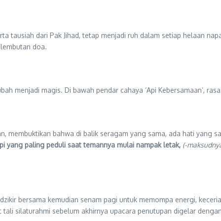
erta tausiah dari Pak Jihad, tetap menjadi ruh dalam setiap helaan n
elembutan doa.
bah menjadi magis. Di bawah pendar cahaya ‘Api Kebersamaan’, rasa
n, membuktikan bahwa di balik seragam yang sama, ada hati yang sa
pi yang paling peduli saat temannya mulai nampak letak,
(-maksudnya
an dzikir bersama kemudian senam pagi untuk memompa energi, kece
tali silaturahmi sebelum akhirnya upacara penutupan digelar denga