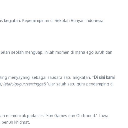
apas kegiatan. Kepemimpinan di Sekolah Bunyan Indonesia
 lelah seolah menguap. Inilah momen di mana ego luruh dan
ling menyayangi sebagai saudara satu angkatan. “
Di sini kami
; lelah/gugur/tertinggal)”
ujar salah satu guru pendamping di
riaan memuncak pada sesi ‘Fun Games dan Outbound.’ Tawa
n penuh khidmat.