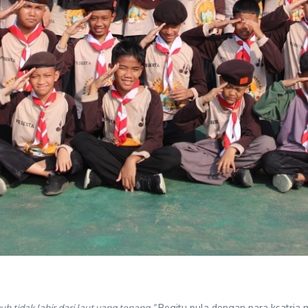
h tidak lahir dari laut yang tenang.”
Begitu pula dengan para ksatria