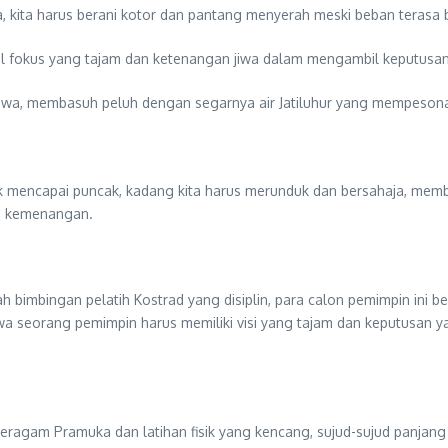
, kita harus berani kotor dan pantang menyerah meski beban terasa b
al fokus yang tajam dan ketenangan jiwa dalam mengambil keputusan
wa, membasuh peluh dengan segarnya air Jatiluhur yang mempeson
tuk mencapai puncak, kadang kita harus merunduk dan bersahaja, me
wa kemenangan.
 bimbingan pelatih Kostrad yang disiplin, para calon pemimpin ini bel
ahwa seorang pemimpin harus memiliki visi yang tajam dan keputusan
seragam Pramuka dan latihan fisik yang kencang, sujud-sujud panjang