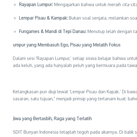
Rayapan Lumpur:
Mengajarkan bahwa untuk meraih cita-cita
Lempar Pisau & Kampak:
Bukan soal senjata, melainkan so
Fungames & Mandi di Tepi Danau:
Menutup lelah dengan ta
umpur yang Membasuh Ego, Pisau yang Melatih Fokus
Dalam sesi ‘Rayapan Lumpur,’ setiap siswa belajar bahwa un
ada keluh, yang ada hanyalah peluh yang bermuara pada ta
Ketangkasan pun diuji lewat ‘Lempar Pisau dan Kapak.’ Di bawah
sasaran, satu tujuan,” menjadi prinsip yang tertanam kuat: b
Jiwa yang Bertasbih, Raga yang Terlatih
SDIT Bunyan Indonesia tetaplah teguh pada akarnya. Di balik 