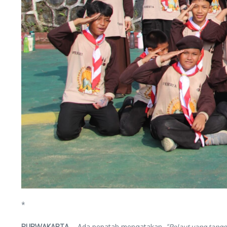
*
PURWAKARTA
– Ada pepatah mengatakan,
“Pelaut yang tanggu