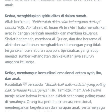
anak.
Kedua, menghidupkan spiritualitas di dalam rumah.
Allah berfirman,
“Peliharalah dirimu dan keluargamu dari api
neraka”
(QS. At-Tahrim: 6). Imam Ali bin Abi Thalib menafsirkan
ayat ini dengan perintah mendidik dan membina keluarga.
Shalat berjamaah, membaca Al-Qur’an, dan doa bersama di
akhir dan awal tahun menghadirkan ketenangan yang tidak
tergantikan oleh hiburan apa pun. Spiritualitas yang hidup
menjadi sumber kehangatan dan kekuatan jiwa seluruh
anggota keluarga.
Ketiga, membangun komunikasi emosional antara ayah, ibu,
dan anak.
Rasulullah ﷺ bersabda,
“Sebaik-baik kalian adalah yang paling
baik terhadap keluarganya”
(HR. Tirmidzi). Imam An-Nawawi
menjelaskan bahwa kemuliaan akhlak seseorang paling nyata
di rumahnya. Orang tua perlu hadir secara emosional,
mendengarkan kegelisahan dan harapan anak, serta menjaga