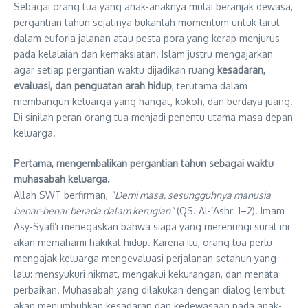
Sebagai orang tua yang anak-anaknya mulai beranjak dewasa,
pergantian tahun sejatinya bukanlah momentum untuk larut
dalam euforia jalanan atau pesta pora yang kerap menjurus
pada kelalaian dan kemaksiatan. Islam justru mengajarkan
agar setiap pergantian waktu dijadikan ruang
kesadaran,
evaluasi, dan penguatan arah hidup
, terutama dalam
membangun keluarga yang hangat, kokoh, dan berdaya juang.
Di sinilah peran orang tua menjadi penentu utama masa depan
keluarga.
Pertama, mengembalikan pergantian tahun sebagai waktu
muhasabah keluarga.
Allah SWT berfirman,
“Demi masa, sesungguhnya manusia
benar-benar berada dalam kerugian”
(QS. Al-‘Ashr: 1–2). Imam
Asy-Syafi’i menegaskan bahwa siapa yang merenungi surat ini
akan memahami hakikat hidup. Karena itu, orang tua perlu
mengajak keluarga mengevaluasi perjalanan setahun yang
lalu: mensyukuri nikmat, mengakui kekurangan, dan menata
perbaikan. Muhasabah yang dilakukan dengan dialog lembut
akan menumbuhkan kesadaran dan kedewasaan pada anak-