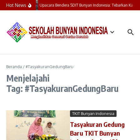
Lewati ke konten
Hot News
Upacara Bendera SDIT Bunyan Indonesia: Tebarkan Kasih,
Beranda
/
#TasyakuranGedungBaru
Menjelajahi
Tag: #TasyakuranGedungBaru
TKIT Bunyan Indonesia
Tasyakuran Gedung
Baru TKIT Bunyan