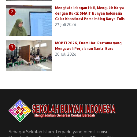
Menghafal dengan Hati, Mengukir Karya
2
dengan Bukti: SMAIT Bunyan Indonesia
Gelar Koordinasi Pembimbing Karya Tulis
27 Juli 2026
MOPTI 2026, Enam Hari Pertama yang
3
Mengawali Perjalanan Santri Baru
20 Juli 2026
Sebagai Sekolah Islam Terpadu yang memiliki visi