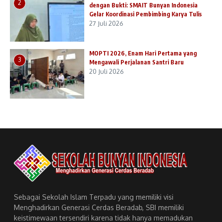
2
dengan Bukti: SMAIT Bunyan Indonesia
Gelar Koordinasi Pembimbing Karya Tulis
27 Juli 2026
MOPTI 2026, Enam Hari Pertama yang
3
Mengawali Perjalanan Santri Baru
20 Juli 2026
Sebagai Sekolah Islam Terpadu yang memiliki visi
Menghadirkan Generasi Cerdas Beradab, SBI memiliki
keistimewaan tersendiri karena tidak hanya memadukan