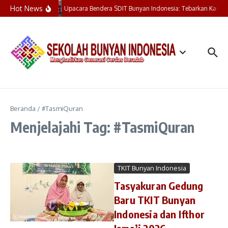
Lewati ke konten
Hot News
Upacara Bendera SDIT Bunyan Indonesia: Tebarkan Kasih,
Beranda
/
#TasmiQuran
Menjelajahi Tag: #TasmiQuran
TKIT Bunyan Indonesia
Tasyakuran Gedung
Baru TKIT Bunyan
Indonesia dan Ifthor