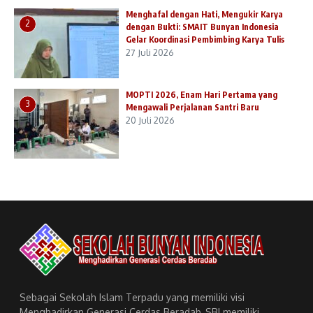
Menghafal dengan Hati, Mengukir Karya
2
dengan Bukti: SMAIT Bunyan Indonesia
Gelar Koordinasi Pembimbing Karya Tulis
27 Juli 2026
MOPTI 2026, Enam Hari Pertama yang
3
Mengawali Perjalanan Santri Baru
20 Juli 2026
Sebagai Sekolah Islam Terpadu yang memiliki visi
Menghadirkan Generasi Cerdas Beradab, SBI memiliki