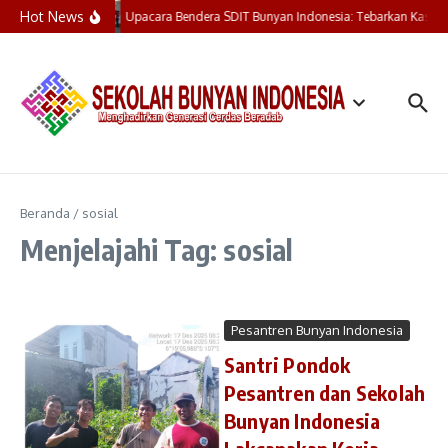
Lewati ke konten
Hot News
Upacara Bendera SDIT Bunyan Indonesia: Tebarkan Kasih,
Beranda
/
sosial
Menjelajahi Tag: sosial
Pesantren Bunyan Indonesia
Santri Pondok
Pesantren dan Sekolah
Bunyan Indonesia