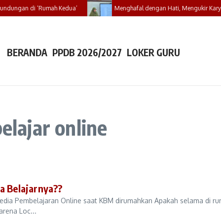
rundungan di ‘Rumah Kedua’
Menghafal dengan Hati, Mengukir Karya 
BERANDA
PPDB 2026/2027
LOKER GURU
elajar online
 Belajarnya??
k Media Pembelajaran Online saat KBM dirumahkan Apakah selama di r
arena Loc...