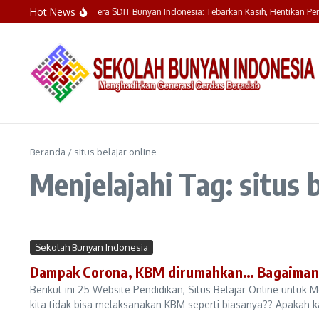
Lewati ke konten
Hot News
Upacara Bendera SDIT Bunyan Indonesia: Tebarkan Kasih, Hentikan Pe
Beranda
/
situs belajar online
Menjelajahi Tag: situs b
Sekolah Bunyan Indonesia
Dampak Corona, KBM dirumahkan… Bagaimana
Berikut ini 25 Website Pendidikan, Situs Belajar Online untu
kita tidak bisa melaksanakan KBM seperti biasanya?? Apakah k