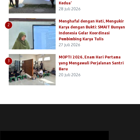
Kedua’
28 Juli 2026
Menghafal dengan Hati, Mengukir
2
Karya dengan Bukti: SMAIT Bunyan
Indonesia Gelar Koordinasi
Pembimbing Karya Tulis
27 Juli 2026
MOPTI 2026, Enam Hari Pertama
3
yang Mengawali Perjalanan Santri
Baru
20 Juli 2026