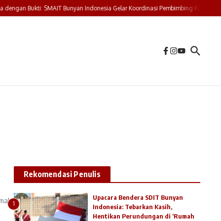
dengan Bukti: SMAIT Bunyan Indonesia Gelar Koordinasi Pembimbing Karya Tulis
Rekomendasi Penulis
Upacara Bendera SDIT Bunyan
umah
1
Indonesia: Tebarkan Kasih,
Hentikan Perundungan di ‘Rumah