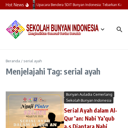
Lewati ke konten
Hot News
Upacara Bendera SDIT Bunyan Indonesia: Tebarkan Kasih,
Beranda
/
serial ayah
Menjelajahi Tag: serial ayah
Bunyan Auladia Cemerlang
Sekolah Bunyan Indonesia
Serial Ayah dalam Al-
Qur’an: Nabi Ya’qub
a.s Diantara Nabi