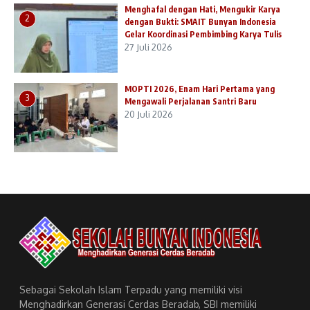
Menghafal dengan Hati, Mengukir Karya
2
dengan Bukti: SMAIT Bunyan Indonesia
Gelar Koordinasi Pembimbing Karya Tulis
27 Juli 2026
MOPTI 2026, Enam Hari Pertama yang
3
Mengawali Perjalanan Santri Baru
20 Juli 2026
Sebagai Sekolah Islam Terpadu yang memiliki visi
Menghadirkan Generasi Cerdas Beradab, SBI memiliki