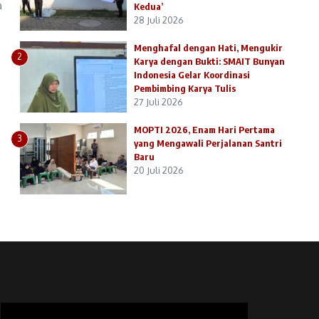
a
Kedua’
28 Juli 2026
Menghafal dengan Hati, Mengukir
2
Karya dengan Bukti: SMAIT Bunyan
Indonesia Gelar Koordinasi
Pembimbing Karya Tulis
27 Juli 2026
MOPTI 2026, Enam Hari Pertama
3
yang Mengawali Perjalanan Santri
Baru
20 Juli 2026