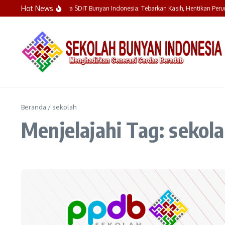
Lewati ke konten
Hot News
Upacara Bendera SDIT Bunyan Indonesia: Tebarkan Kasih, Hentikan Peru
Beranda
/
sekolah
Menjelajahi Tag: sekol