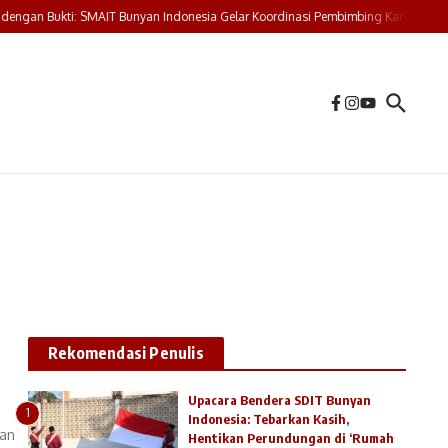
ngan Bukti: SMAIT Bunyan Indonesia Gelar Koordinasi Pembimbing Karya Tulis
Rekomendasi Penulis
Upacara Bendera SDIT Bunyan
1
Indonesia: Tebarkan Kasih,
an
Hentikan Perundungan di ‘Rumah