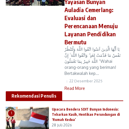
Yayasan Bunyan
Auladia Cemerlang:
Evaluasi dan
Perencanaan Menuju
Layanan Pendidikan
Bermutu
يَا أَيُّهَا الَّذِينَ آمَنُوا اتَّقُوا اللَّهَ وَلْتَنْظُرْ
نَفْسٌ مَا قَدَّمَتْ لِغَدٍ ۖ وَاتَّقُوا اللَّهَ ۚ إِنَّ
اللَّهَ خَبِيرٌ بِمَا تَعْمَلُونَ “Wahai
orang-orang yang beriman!
Bertakwalah kep...
22 Desember 2025
Read More
Rekomendasi Penulis
Upacara Bendera SDIT Bunyan Indonesia:
1
Tebarkan Kasih, Hentikan Perundungan di
‘Rumah Kedua’
28 Juli 2026