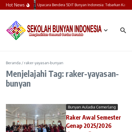
Lewati ke konten
Hot News
Upacara Bendera SDIT Bunyan Indonesia: Tebarkan Kasih,
Beranda
/
raker-yayasan-bunyan
Menjelajahi Tag: raker-yayasan-
bunyan
Bunyan Auladia Cemerlang
Raker Awal Semester
Genap 2025/2026