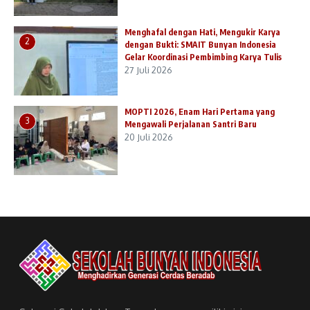
Menghafal dengan Hati, Mengukir Karya
2
dengan Bukti: SMAIT Bunyan Indonesia
Gelar Koordinasi Pembimbing Karya Tulis
27 Juli 2026
MOPTI 2026, Enam Hari Pertama yang
3
Mengawali Perjalanan Santri Baru
20 Juli 2026