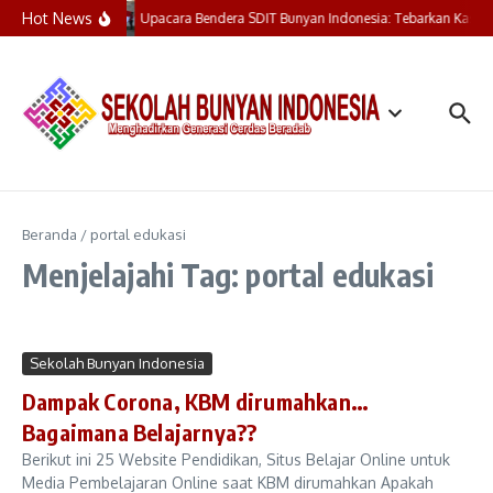
Lewati ke konten
Hot News
Upacara Bendera SDIT Bunyan Indonesia: Tebarkan Kasih,
Beranda
/
portal edukasi
Menjelajahi Tag: portal edukasi
Sekolah Bunyan Indonesia
Dampak Corona, KBM dirumahkan…
Bagaimana Belajarnya??
Berikut ini 25 Website Pendidikan, Situs Belajar Online untuk
Media Pembelajaran Online saat KBM dirumahkan Apakah