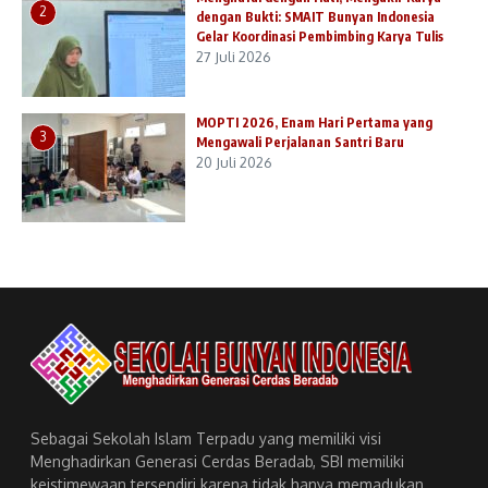
2
dengan Bukti: SMAIT Bunyan Indonesia
Gelar Koordinasi Pembimbing Karya Tulis
27 Juli 2026
MOPTI 2026, Enam Hari Pertama yang
3
Mengawali Perjalanan Santri Baru
20 Juli 2026
Sebagai Sekolah Islam Terpadu yang memiliki visi
Menghadirkan Generasi Cerdas Beradab, SBI memiliki
keistimewaan tersendiri karena tidak hanya memadukan