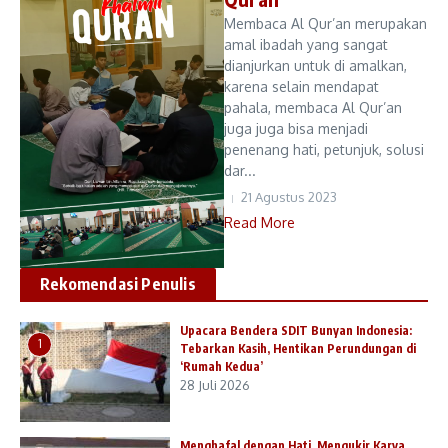
Membaca Al Qur’an merupakan
amal ibadah yang sangat
dianjurkan untuk di amalkan,
karena selain mendapat
pahala, membaca Al Qur’an
juga juga bisa menjadi
penenang hati, petunjuk, solusi
dar...
21 Agustus 2023
Read More
Rekomendasi Penulis
Upacara Bendera SDIT Bunyan Indonesia:
1
Tebarkan Kasih, Hentikan Perundungan di
‘Rumah Kedua’
28 Juli 2026
Menghafal dengan Hati, Mengukir Karya