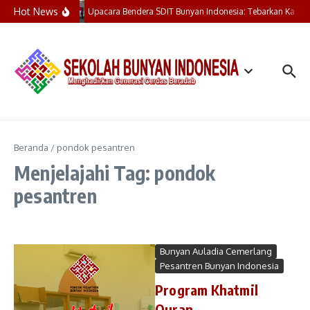
Lewati ke konten
Hot News
Upacara Bendera SDIT Bunyan Indonesia: Tebarkan Kasih,
Beranda
/
pondok pesantren
Menjelajahi Tag: pondok
pesantren
Bunyan Auladia Cemerlang
Pesantren Bunyan Indonesia
Program Khatmil
Quran