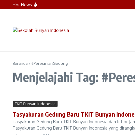
Lewati ke konten
Hot News
Reorientasi Santri Kelas 8 dan 9: Menumbuhk
Sinergi Hati dan Visi: SDIT Bunyan Indonesia
Sambut Hari Pertama Sekolah, Direktur Bunyan
Beranda
/
#PeresmianGedung
Menjelajahi Tag: #Per
TKIT Bunyan Indonesia
Tasyakuran Gedung Baru TKIT Bunyan Indonesi
Tasyakuran Gedung Baru TKIT Bunyan Indonesia dan Ifthor Jama
Tasyakuran Gedung Baru TKIT Bunyan Indonesia yang dirangka