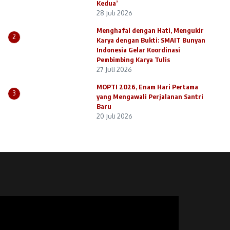
Kedua’
28 Juli 2026
Menghafal dengan Hati, Mengukir
2
Karya dengan Bukti: SMAIT Bunyan
Indonesia Gelar Koordinasi
Pembimbing Karya Tulis
27 Juli 2026
MOPTI 2026, Enam Hari Pertama
3
yang Mengawali Perjalanan Santri
Baru
20 Juli 2026