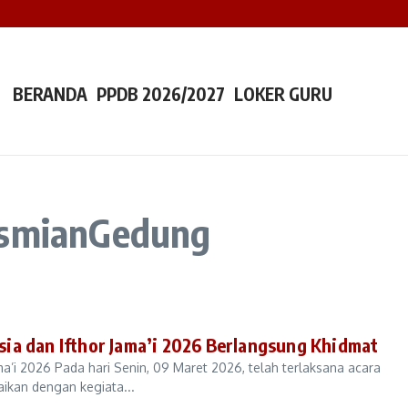
an Integritas dan Semangat Menjadi Teladan
 Sambut Orang Tua Murid Lewat MOPTI Kelas 1
 Indonesia Ajak Santri Jaga Lisan dan Jaga Tangan
BERANDA
PPDB 2026/2027
LOKER GURU
esmianGedung
a dan Ifthor Jama’i 2026 Berlangsung Khidmat
’i 2026 Pada hari Senin, 09 Maret 2026, telah terlaksana acara
ikan dengan kegiata...