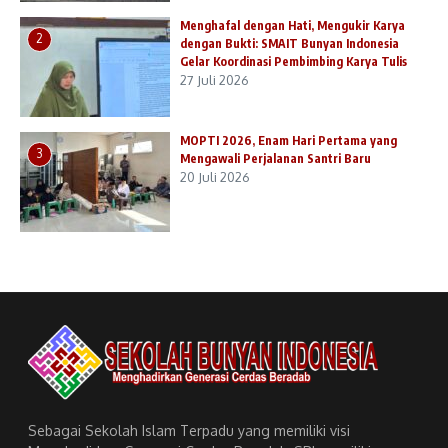
Menghafal dengan Hati, Mengukir Karya
2
dengan Bukti: SMAIT Bunyan Indonesia
Gelar Koordinasi Pembimbing Karya Tulis
27 Juli 2026
MOPTI 2026, Enam Hari Pertama yang
3
Mengawali Perjalanan Santri Baru
20 Juli 2026
Sebagai Sekolah Islam Terpadu yang memiliki visi