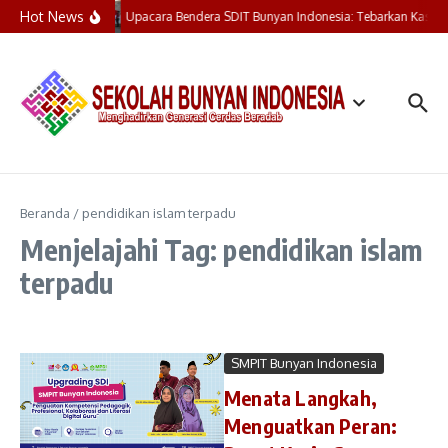
Lewati ke konten
Hot News
Upacara Bendera SDIT Bunyan Indonesia: Tebarkan Kasih,
Beranda
/
pendidikan islam terpadu
Menjelajahi Tag: pendidikan islam
terpadu
SMPIT Bunyan Indonesia
Menata Langkah,
Menguatkan Peran: