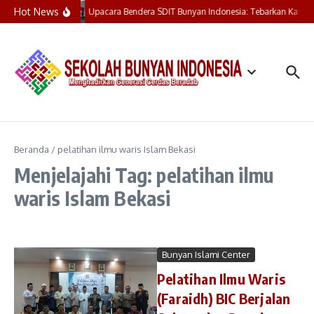
Lewati ke konten
Hot News
Upacara Bendera SDIT Bunyan Indonesia: Tebarkan Kasih,
Beranda
/
pelatihan ilmu waris Islam Bekasi
Menjelajahi Tag: pelatihan ilmu
waris Islam Bekasi
Bunyan Islami Center
Pelatihan Ilmu Waris
(Faraidh) BIC Berjalan