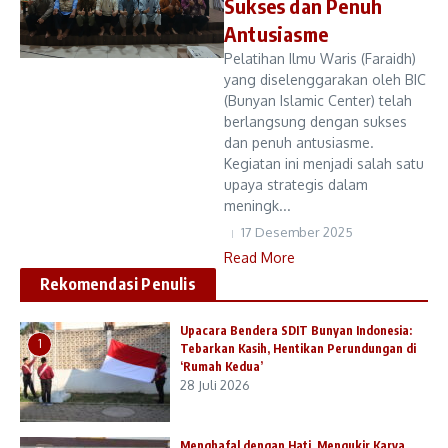
Sukses dan Penuh
Antusiasme
Pelatihan Ilmu Waris (Faraidh)
yang diselenggarakan oleh BIC
(Bunyan Islamic Center) telah
berlangsung dengan sukses
dan penuh antusiasme.
Kegiatan ini menjadi salah satu
upaya strategis dalam
meningk...
17 Desember 2025
Read More
Rekomendasi Penulis
Upacara Bendera SDIT Bunyan Indonesia:
1
Tebarkan Kasih, Hentikan Perundungan di
‘Rumah Kedua’
28 Juli 2026
Menghafal dengan Hati, Mengukir Karya