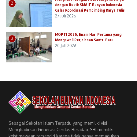
2
dengan Bukti: SMAIT Bunyan Indonesia
Gelar Koordinasi Pembimbing Karya Tulis
27 Juli 2026
MOPTI 2026, Enam Hari Pertama yang
3
Mengawali Perjalanan Santri Baru
20 Juli 2026
Sebagai Sekolah Islam Terpadu yang memiliki visi
Menghadirkan Generasi Cerdas Beradab, SBI memiliki
keistimewaan tersendiri karena tidak hanya memadukan