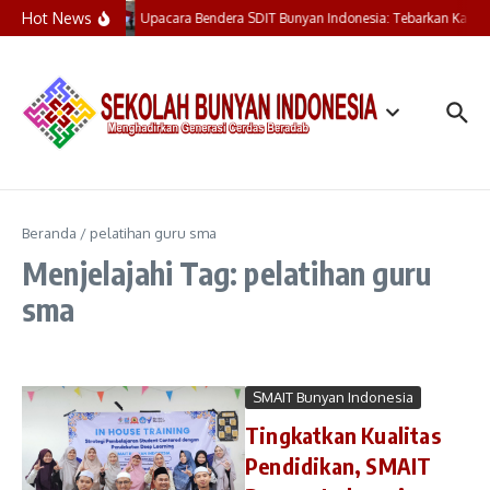
Lewati ke konten
Hot News
Upacara Bendera SDIT Bunyan Indonesia: Tebarkan Kasih,
Beranda
/
pelatihan guru sma
Menjelajahi Tag: pelatihan guru
sma
SMAIT Bunyan Indonesia
Tingkatkan Kualitas
Pendidikan, SMAIT