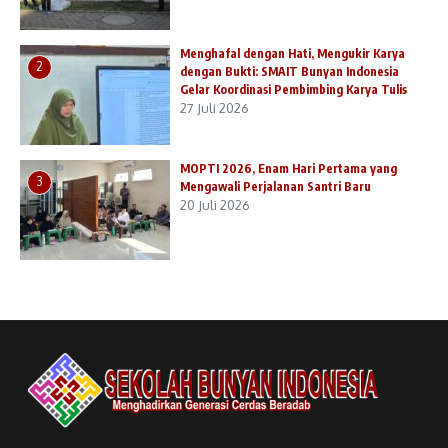
Menghafal dengan Hati, Mengukir Karya
2
dengan Bukti: SMAIT Bunyan Indonesia
Gelar Koordinasi Pembimbing Karya Tulis
27 Juli 2026
MOPTI 2026, Enam Hari Pertama yang
3
Mengawali Perjalanan Santri Baru
20 Juli 2026