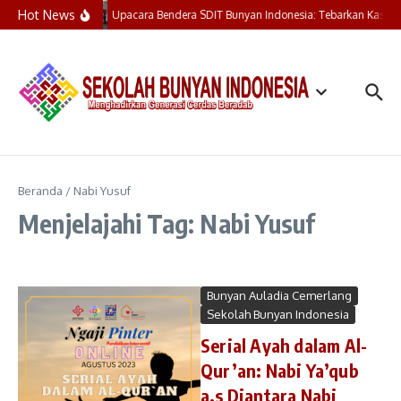
Lewati ke konten
Hot News
Upacara Bendera SDIT Bunyan Indonesia: Tebarkan Kasih,
Beranda
/
Nabi Yusuf
Menjelajahi Tag: Nabi Yusuf
Bunyan Auladia Cemerlang
Sekolah Bunyan Indonesia
Serial Ayah dalam Al-
Qur’an: Nabi Ya’qub
a.s Diantara Nabi