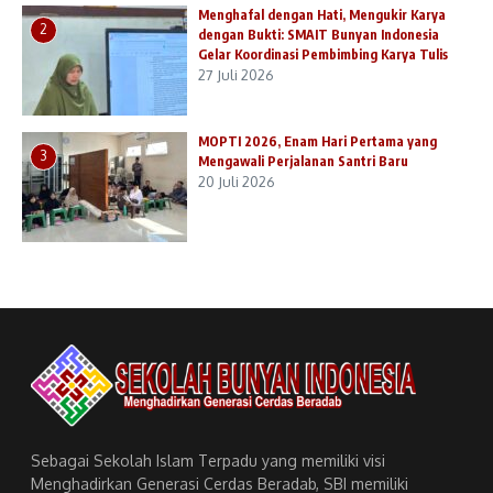
Menghafal dengan Hati, Mengukir Karya
2
dengan Bukti: SMAIT Bunyan Indonesia
Gelar Koordinasi Pembimbing Karya Tulis
27 Juli 2026
MOPTI 2026, Enam Hari Pertama yang
3
Mengawali Perjalanan Santri Baru
20 Juli 2026
Sebagai Sekolah Islam Terpadu yang memiliki visi
Menghadirkan Generasi Cerdas Beradab, SBI memiliki