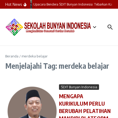
Lewati ke konten
Hot News
Upacara Bendera SDIT Bunyan Indonesia: Tebarkan Kasih,
Beranda
/
merdeka belajar
Menjelajahi Tag: merdeka belajar
SDIT Bunyan Indonesia
MENGAPA
KURIKULUM PERLU
BERUBAH PELATIHAN