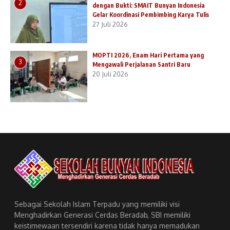
2
dengan Bukti: SMAIT Bunyan Indonesia
Gelar Koordinasi Pembimbing Karya Tulis
27 Juli 2026
MOPTI 2026, Enam Hari Pertama yang
3
Mengawali Perjalanan Santri Baru
20 Juli 2026
Sebagai Sekolah Islam Terpadu yang memiliki visi
Menghadirkan Generasi Cerdas Beradab, SBI memiliki
keistimewaan tersendiri karena tidak hanya memadukan