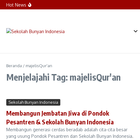
Lewati ke konten
Reorientasi Santri Kelas 8 dan 9:
Hot News
Menumbuhkan Integritas dan Semangat
Menjadi Teladan
Sinergi Hati dan Visi: SDIT Bunyan Indonesia
Sambut Orang Tua Murid Lewat MOPTI Kelas 1
Sambut Hari Pertama Sekolah, Direktur Bunyan
Indonesia Ajak Santri Jaga Lisan dan Jaga
Tangan
Beranda
/
majelisQur'an
Menjelajahi Tag: majelisQur'an
Sekolah Bunyan Indonesia
Membangun Jembatan Jiwa di Pondok
Pesantren & Sekolah Bunyan Indonesia
Membangun generasi cerdas beradab adalah cita-cita besar
yang usung Pondok Pesantren dan Sekolah Bunyan Indonesia.