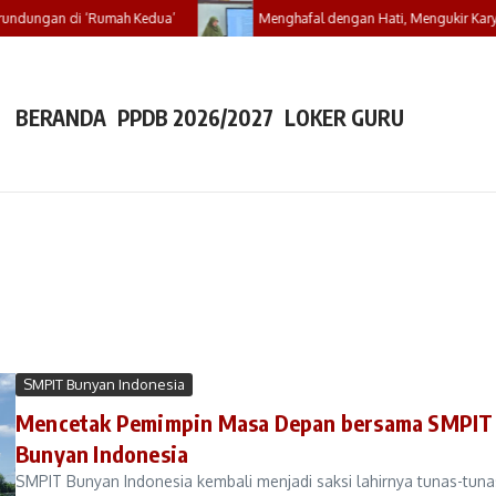
undungan di ‘Rumah Kedua’
Menghafal dengan Hati, Mengukir Karya 
BERANDA
PPDB 2026/2027
LOKER GURU
SMPIT Bunyan Indonesia
Mencetak Pemimpin Masa Depan bersama SMPIT
Bunyan Indonesia
SMPIT Bunyan Indonesia kembali menjadi saksi lahirnya tunas-tuna