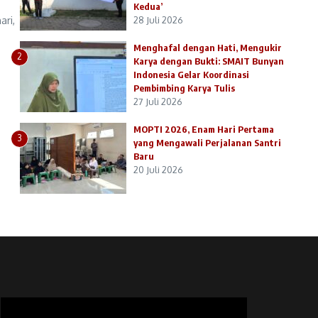
Kedua’
ari,
28 Juli 2026
Menghafal dengan Hati, Mengukir
2
Karya dengan Bukti: SMAIT Bunyan
Indonesia Gelar Koordinasi
Pembimbing Karya Tulis
27 Juli 2026
MOPTI 2026, Enam Hari Pertama
3
yang Mengawali Perjalanan Santri
Baru
20 Juli 2026