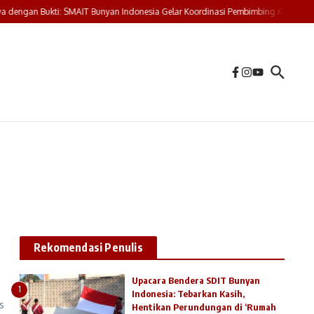
dengan Bukti: SMAIT Bunyan Indonesia Gelar Koordinasi Pembimbing Karya Tulis
Rekomendasi Penulis
Upacara Bendera SDIT Bunyan
1
Indonesia: Tebarkan Kasih,
s
Hentikan Perundungan di ‘Rumah