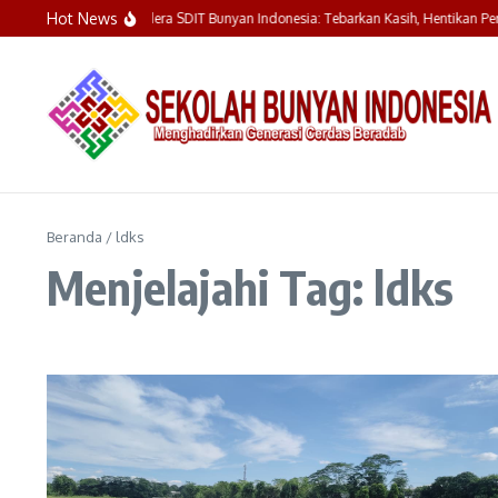
Lewati ke konten
Hot News
Upacara Bendera SDIT Bunyan Indonesia: Tebarkan Kasih, Hentikan Per
Beranda
/
ldks
Menjelajahi Tag: ldks