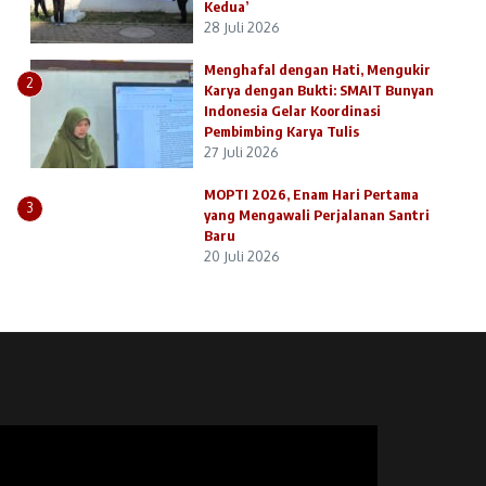
Kedua’
28 Juli 2026
Menghafal dengan Hati, Mengukir
2
Karya dengan Bukti: SMAIT Bunyan
Indonesia Gelar Koordinasi
Pembimbing Karya Tulis
27 Juli 2026
MOPTI 2026, Enam Hari Pertama
3
yang Mengawali Perjalanan Santri
Baru
20 Juli 2026