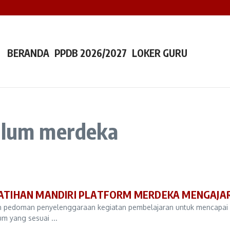
an Integritas dan Semangat Menjadi Teladan
 Sambut Orang Tua Murid Lewat MOPTI Kelas 1
 Indonesia Ajak Santri Jaga Lisan dan Jaga Tangan
BERANDA
PPDB 2026/2027
LOKER GURU
kulum merdeka
ATIHAN MANDIRI PLATFORM MERDEKA MENGAJA
kan pedoman penyelenggaraan kegiatan pembelajaran untuk mencapai
um yang sesuai ...