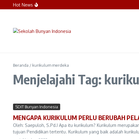
Lewati ke konten
Hot News
Reorientasi Santri Kelas 8 dan 9: Menumbuhk
Sinergi Hati dan Visi: SDIT Bunyan Indonesia
Sambut Hari Pertama Sekolah, Direktur Bunyan
Beranda
/
kurikulum merdeka
Menjelajahi Tag: kuri
SDIT Bunyan Indonesia
MENGAPA KURIKULUM PERLU BERUBAH PEL
Oleh: Saepuloh, S.Pd.I Apa itu kurikulum? Kurikulum merupa
tujuan Pendidikan tertentu. Kurikulum yang baik adalah kurikul