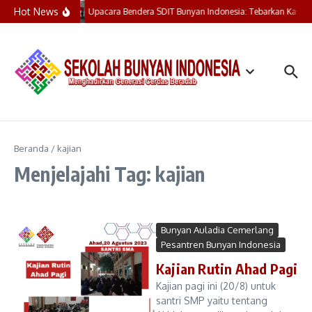
Lewati ke konten
Hot News
Upacara Bendera SDIT Bunyan Indonesia: Tebarkan Kasih,
Beranda
/
kajian
Menjelajahi Tag: kajian
Bunyan Auladia Cemerlang
Pesantren Bunyan Indonesia
Kajian Rutin Ahad Pagi
Kajian pagi ini (20/8) untuk
santri SMP yaitu tentang