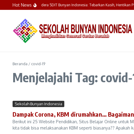
Lewati ke konten
Hot News
Upacara Bendera SDIT Bunyan Indonesia: Tebarkan Kasih, Hentikan P
Beranda
/
covid-19
Menjelajahi Tag: covid-
Sekolah Bunyan Indonesia
Dampak Corona, KBM dirumahkan… Bagaimana
Berikut ini 25 Website Pendidikan, Situs Belajar Online untu
kita tidak bisa melaksanakan KBM seperti biasanya?? Apakah k