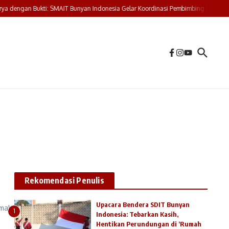
 dengan Bukti: SMAIT Bunyan Indonesia Gelar Koordinasi Pembimbing Karya Tuli
Rekomendasi Penulis
Upacara Bendera SDIT Bunyan
umah
1
Indonesia: Tebarkan Kasih,
Hentikan Perundungan di ‘Rumah