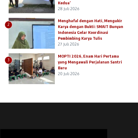
Kedua’
28 Juli 2026
Menghafal dengan Hati, Mengukir
2
Karya dengan Bukti: SMAIT Bunyan
Indonesia Gelar Koordinasi
Pembimbing Karya Tulis
27 Juli 2026
MOPTI 2026, Enam Hari Pertama
3
yang Mengawali Perjalanan Santri
Baru
20 Juli 2026