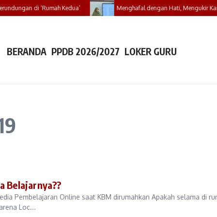
erundungan di ‘Rumah Kedua’
Menghafal dengan Hati, Mengukir Karya
BERANDA
PPDB 2026/2027
LOKER GURU
19
 Belajarnya??
k Media Pembelajaran Online saat KBM dirumahkan Apakah selama di r
arena Loc...